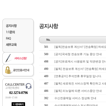
501
[필독]전송보류 계산서! [전송확정] 하세요 
500
[공지]국세청 전송보류 기능 중단 안내
498
[공지]유료캐시 사용범위 및 약관변경 안
490
[필독] 전송보류 계산서! [전송확정] 하세
489
[연휴공지] 추석연휴 휴무일정 입니다.
487
[필독] 새로워진 서비스정책 확인하고 사
486
[필독] 리뉴얼에 따른 서비스중단 안내
02-3274-0796
10:00~17:00
392
수신전용메일 서비스 정상화 안내
391
수신전용메일서비스 일시중단안내