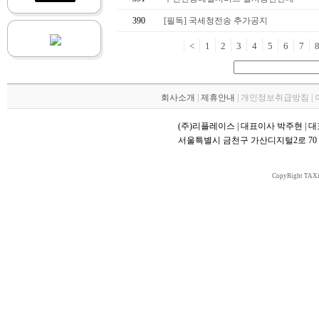
390
[필독] 국세청전송 추가공지
<
1
2
3
4
5
6
7
회사소개
|
제휴안내
| 개인정보취급방침 |
(주)리플레이스 | 대표이사 박주현 | 대표번호 
서울특별시 금천구 가산디지털2로 70 대륭
CopyRight TAXi