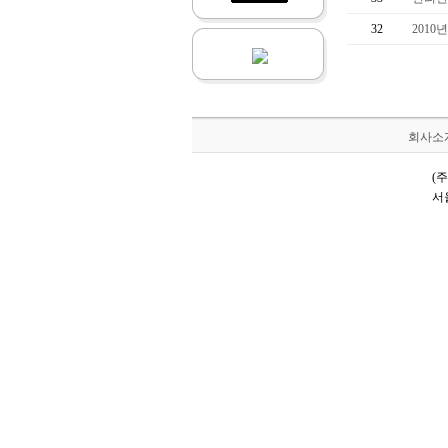
32
201
회사소
(주
서