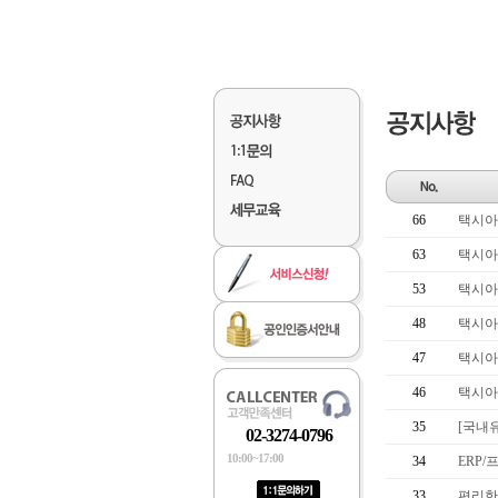
66
택시아(
63
택시아(
53
택시아(
48
택시아(
47
택시아(
46
택시아(
35
[국내유
02-3274-0796
10:00~17:00
34
ERP
33
편리한