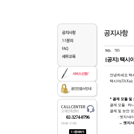
785
NO.
[공지] 택시
안녕하세요 택시
택시아(TAXi
* 결제 모듈 및
결제 모듈 : 하
결제 및 보안 
02-3274-0796
: 엣지/네이
→
엣지/
10:00~17:00